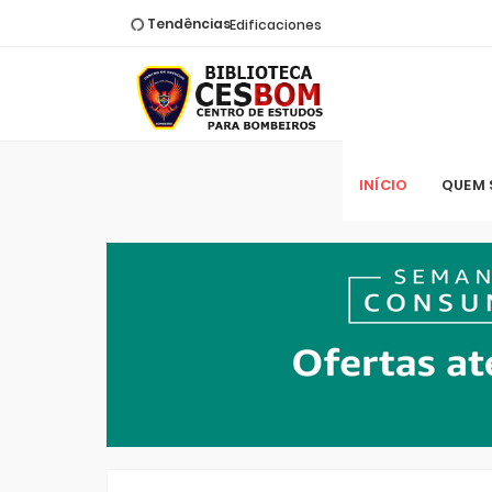
Tendências
Edificaciones
Emergências em Vasos
Pressurizados
FUNDABOM Março (2017)
Registro e Reconhecimento (Nível
Estadual)
Mergulho Autonômo
INÍCIO
QUEM
Teoría del Fuego
Manual Básico de Bombeiro Militar
Vol. II
Firefighting Equipment & Handtools
Fundamentos do Corpo de
Bombeiros
FireFighting (Setembro) 2020
Materiais Perigosos
Manual de Rescate Vial para
Bomberos
Operação de Viaturas Aéreas
Resgate Pré-Hospitalar