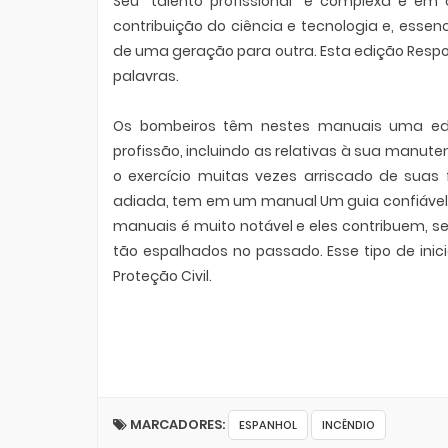
Seu "talento profissional" é complexa e em
contribuição do ciência e tecnologia e, ess
de uma geração para outra. Esta edição Respo
palavras.
Os bombeiros têm nestes manuais uma ed
profissão, incluindo as relativas à sua manut
o exercício muitas vezes arriscado de suas
adiada, tem em um manual Um guia confiável 
manuais é muito notável e eles contribuem, 
tão espalhados no passado. Esse tipo de inic
Proteção Civil.
MARCADORES:
ESPANHOL
INCÊNDIO