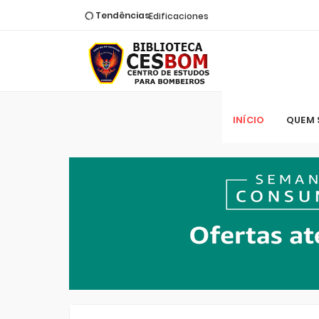
Tendências
Edificaciones
Emergências em Vasos
Pressurizados
FUNDABOM Março (2017)
Registro e Reconhecimento (Nível
Estadual)
Mergulho Autonômo
INÍCIO
QUEM
Teoría del Fuego
Manual Básico de Bombeiro Militar
Vol. II
Firefighting Equipment & Handtools
Fundamentos do Corpo de
Bombeiros
FireFighting (Setembro) 2020
Materiais Perigosos
Manual de Rescate Vial para
Bomberos
Operação de Viaturas Aéreas
Resgate Pré-Hospitalar